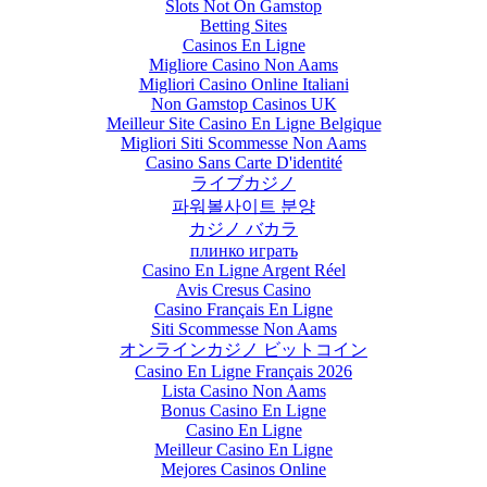
Slots Not On Gamstop
Betting Sites
Casinos En Ligne
Migliore Casino Non Aams
Migliori Casino Online Italiani
Non Gamstop Casinos UK
Meilleur Site Casino En Ligne Belgique
Migliori Siti Scommesse Non Aams
Casino Sans Carte D'identité
ライブカジノ
파워볼사이트 분양
カジノ バカラ
плинко играть
Casino En Ligne Argent Réel
Avis Cresus Casino
Casino Français En Ligne
Siti Scommesse Non Aams
オンラインカジノ ビットコイン
Casino En Ligne Français 2026
Lista Casino Non Aams
Bonus Casino En Ligne
Casino En Ligne
Meilleur Casino En Ligne
Mejores Casinos Online